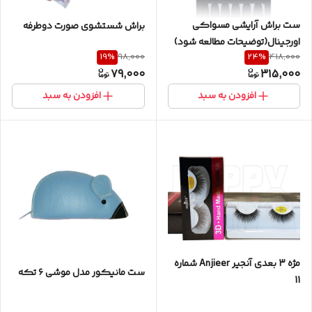
ست براش آرایشی مسواکی
براش شستشوی صورت دوطرفه
اورجینال(توضیحات مطالعه شود)
19
%
24
%
98,000
418,000
79,000
315,000
افزودن به سبد
افزودن به سبد
مژه 3 بعدی آنجیر Anjieer شماره
ست مانیکور مدل موشی ۶ تکه
11