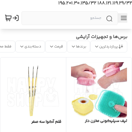
188.121.119.29/32 195.201.30.135/32
برس‌ها و تجهیزات آرایشی
پربازدیدترین
برندها
قیمت
دسته‌بندی
فقط مح
لیف سیلیکونی مخزن دار
قلم آکوا سه صفر