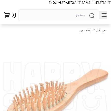
188.121.119.29/32 195.201.30.135/32
هپی شاپ
/
مراقبت مو