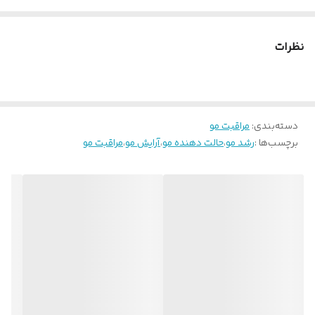
موخوره و شکستن موها جلوگیری میکند و موهایی زیبا و
سالم به ارمغان می آورد.
نظرات
**برس های چوبی سلامت ساقه مو را حفظ میکنند و
جایگزین مناسبی برای برس های معمولی هستند. **
دسته‌بندی
:
مراقبت مو
برچسب‌ها :
رشد مو
،
حالت دهنده مو
،
آرایش مو
،
مراقبت مو