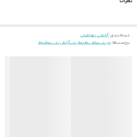
نظرات
دسته‌بندی
:
آرایشی بهداشتی
برچسب‌ها :
پد
،
پد_سامر_کیک
،
پد_آرایش
،
پد_پنکیک