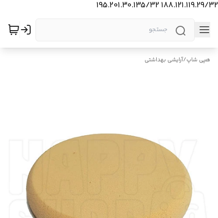
188.121.119.29/32 195.201.30.135/32
هپی شاپ
/
آرایشی بهداشتی