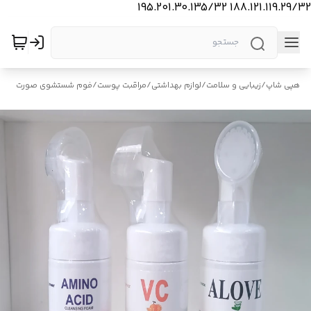
188.121.119.29/32 195.201.30.135/32
هپی شاپ
/
زیبایی و سلامت
/
لوازم بهداشتی
/
مراقبت پوست
/
فوم شستشوی صورت