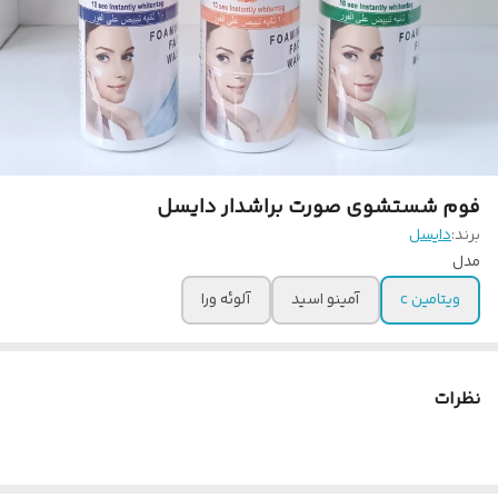
فوم شستشوی صورت براشدار دایسل
برند:
دایسل
مدل
ویتامین c
آمینو اسید
آلوئه ورا
نظرات