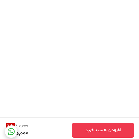
21
%
210,000
افزودن به سبد خرید
165,000