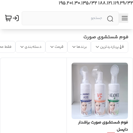
188.121.119.29/32 195.201.30.135/32
فوم شستشوی صورت
پربازدیدترین
برندها
قیمت
دسته‌بندی
فقط مح
فوم شستشوی صورت براشدار
دایسل