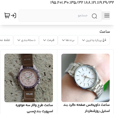
188.121.119.29/32 195.201.30.135/32
ساعت
پربازدیدترین
برندها
قیمت
دسته‌بندی
فقط مح
ساعت داویکس صفحه گرد بند
ساعت طرح والار سه موتوره
استیل روزشماردار
اسپورت بندچسبی