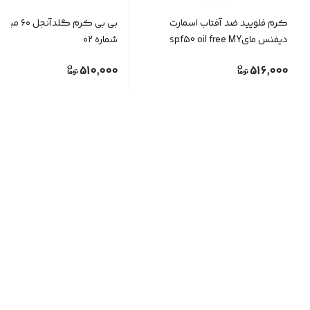
کرم فلویید ضد آفتاب اسمارت
بی بی کرم گلدآنجل
دیفنس مایspf50 oil free MY
شماره ۰۲
SUNSCREEN
510,000
516,000