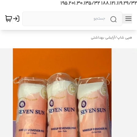
188.121.119.29/32 195.201.30.135/32
هپی شاپ
/
آرایشی بهداشتی