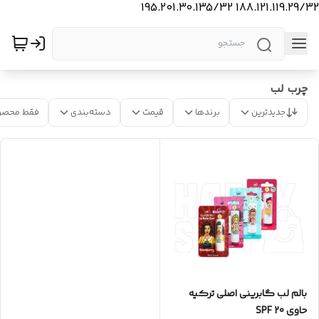
188.121.119.29/32 195.201.30.135/32
چرب لب
جدیدترین
برندها
قیمت
دسته‌بندی
فقط محصو
بالم لب گابرینی اصلی ترکیه
حاوی SPF 20