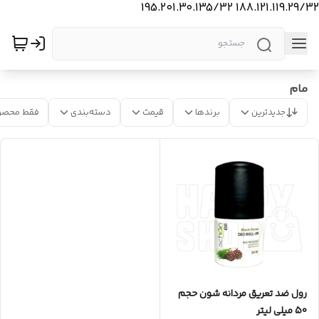
188.121.119.29/32 195.201.30.135/32
مام
جدیدترین
برندها
قیمت
دسته‌بندی
فقط محصو
رول ضد تعریق مردانه شون حجم
50 میلی لیتر