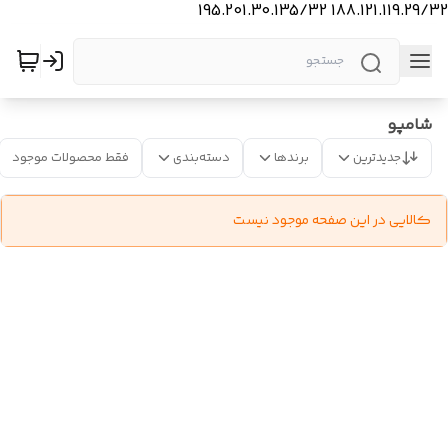
188.121.119.29/32 195.201.30.135/32
شامپو
جدیدترین
برندها
دسته‌بندی
فقط محصولات موجود
کالایی در این صفحه موجود نیست