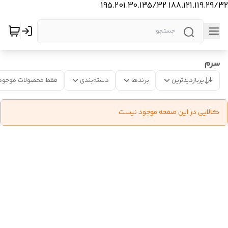
188.121.119.29/32 195.201.30.135/32
سرم
پربازدیدترین
برندها
دسته‌بندی
فقط محصولات موجود
کالایی در این صفحه موجود نیست