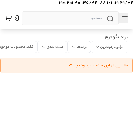
188.121.119.29/32 195.201.30.135/32
برند نئودرم
پربازدیدترین
برندها
دسته‌بندی
فقط محصولات موجود
کالایی در این صفحه موجود نیست