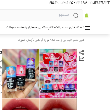
188.121.119.29/32 195.201.30.135/32
دسته‌بندی محصولات
خانه
پیگیری سفارش
همه محصولات
هپی شاپ
/
زیبایی و سلامت
/
لوازم آرایشی
/
آرایش صورت
ت
بر
ش
د
بر