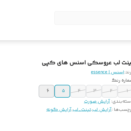
ینت لب عروسکی اسنس های کپی
ند:
اسنس | essence
ماره رنگ
6
5
4
3
2
1
سته‌بندی
:
آرایش صورت
چسب‌ها :
آرایش لب
،
تینت_لب
،
آرایش گونه