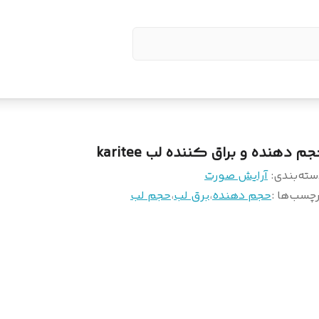
م دهنده و براق کننده لب karitee
سته‌بندی
:
آرایش صورت
چسب‌ها :
حجم دهنده
،
برق لب
،
حجم لب