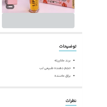
توضیحات
برند کاریته
حجم دهنده طبیعی لب
براق کننده
حجم: 5میل
پوشش دهی بالا
بدون رنگ و بو
نظرات
درخشان کننده