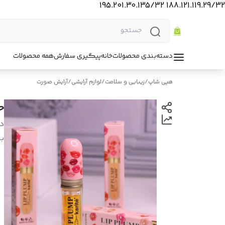
188.121.119.29/32 195.201.30.135/32
دسته‌بندی محصولات
خانه
پیگیری سفارش
همه محصولات
هپی شاپ
/
زیبایی و سلامت
/
لوازم آرایشی
/
آرایش صورت
حج
د
بر