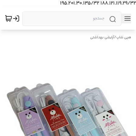
188.121.119.29/32 195.201.30.135/32
هپی شاپ
/
آرایشی بهداشتی