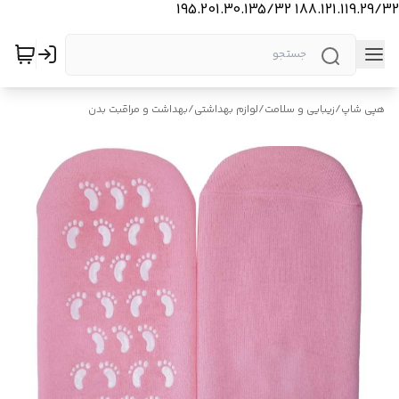
188.121.119.29/32 195.201.30.135/32
هپی شاپ
/
زیبایی و سلامت
/
لوازم بهداشتی
/
بهداشت و مراقبت بدن