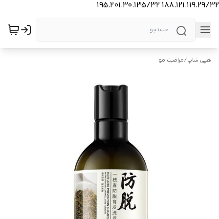
188.121.119.29/32 195.201.30.135/32
هپی شاپ
/
مراقبت مو