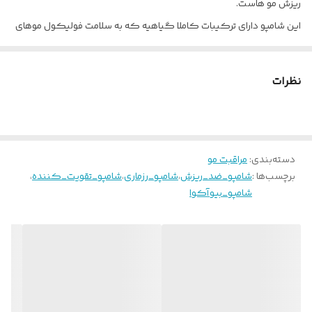
ریزش مو هاست.
این شامپو دارای ترکیبات کاملا گیاهیه که به سلامت فولیکول موهای
شما کمک خواهد کرد. این شامپو در پاکسازی کف سر بسیار قدرتمند
است و موجب پاکسازی پیاز مو از آلودگی و چربی میگردد ،حضور زنجفیل،
نظرات
رزماری، اسطوخودوس در این شامپو موجب افزایش گردش خون و خون
رسانی و بهبود تغذیه کف سر میشود که به طور موثری از ریزش مو
جلوگیری کرده و سبب رویش موهای جدید میگردد.
دسته‌بندی
:
مراقبت مو
برچسب‌ها :
شامپو_ضد_ریزش
،
شامپو_رزماری
،
شامپو_تقویت_کننده
،
شامپو_بیوآکوا