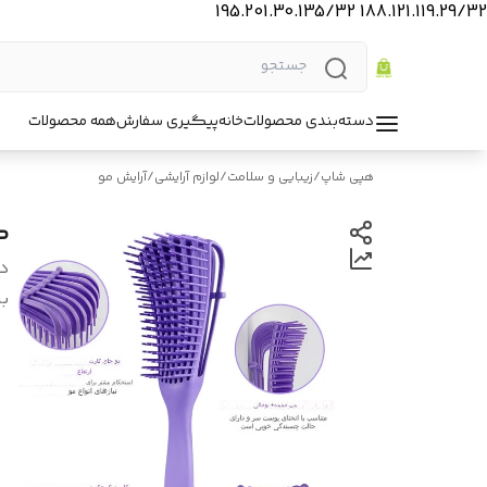
188.121.119.29/32 195.201.30.135/32
دسته‌بندی محصولات
خانه
پیگیری سفارش
همه محصولات
هپی شاپ
/
زیبایی و سلامت
/
لوازم آرایشی
/
آرایش مو
گ
د
بر