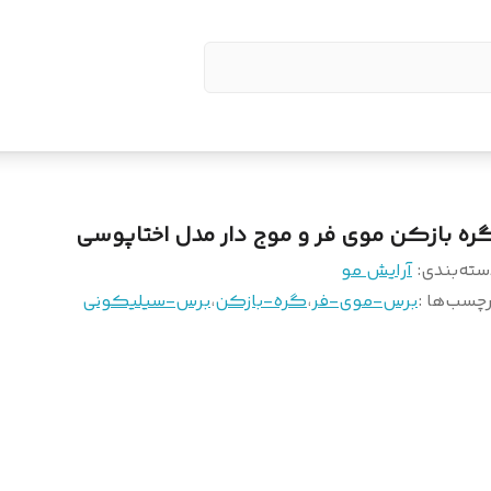
ره بازکن موی فر و موج دار مدل اختاپوسی
سته‌بندی
:
آرایش مو
چسب‌ها :
برس-موی-فر
،
گره-بازکن
،
برس-سیلیکونی