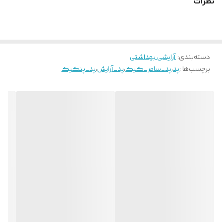
نظرات
دسته‌بندی
:
آرایشی بهداشتی
برچسب‌ها :
پد
،
پد_سامر_کیک
،
پد_آرایش
،
پد_پنکیک