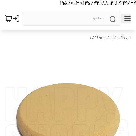
188.121.119.29/32 195.201.30.135/32
هپی شاپ
/
آرایشی بهداشتی