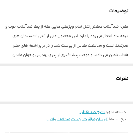
توضیحات
کرم ضدآفتاب دکتر راشل تمام ویژگی هایی که از یک ضدآفتاب خوب و
درجه یک انتظار می رود را دارد. این محصول غنی از آنتی اکسیدان های
قدرتمند است و محافظت کامل از پوست شما را در برابر اشعه های مضر
آفتاب تامین می کند و موجب پیشگیری از پیری زودرس و جوان ماندن
سلول های پوست شما می شود
این ضد آفتاب فاقد مواد شیمیایی مضر است و گزینه ای مناسب برای
نظرات
استفاده روزانه می باشد، همچنین بخاطر وجود ترکیبات مرطوب کننده در
فرمولاسیون خود، موجب تامین رطوبت مورد نیاز پوست و پیشگیری از
خشکی و دهیدراته شدن پوست می شود. بافت کرم ضد آفتاب و آبرسان
دسته‌بندی
:
کرم ضد آفتاب
دکتر راشل فاقد چربی و بسیار سبک بوده و هنگام استفاده به هیچ
برچسب‌ها :
آبرسان
،
مراقبت پوست
،
ضدآفتاب
،
اصل
عنوان موجب سنگینی و جلوگیری از تنفس پوست نخواهد همچنین رنگ
مصنوعی به پوست شما نمیدهد و کاملا بی رنگ و شفاف است .