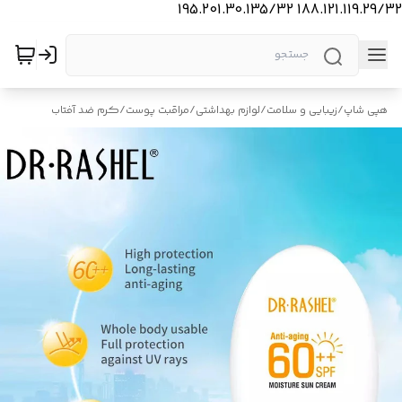
188.121.119.29/32 195.201.30.135/32
هپی شاپ
/
زیبایی و سلامت
/
لوازم بهداشتی
/
مراقبت پوست
/
کرم ضد آفتاب