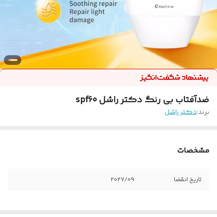
ضدآفتاب بی رنگ دکتر راشل spf60
برند:
دکتر راشل
مشخصات
تاریخ انقضا
2027/09