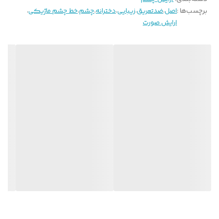
برچسب‌ها :
اصل
،
ضدتعریق
،
زیبایی
،
دخترانه
،
چشم
،
خط چشم ماژیکی
،
ارایش صورت