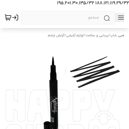
188.121.119.29/32 195.201.30.135/32
هپی شاپ
/
زیبایی و سلامت
/
لوازم آرایشی
/
آرایش چشم