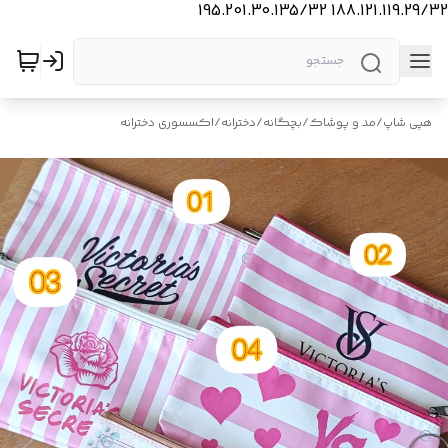
188.121.119.29/32 195.201.30.135/32
هپی شاپ
/
مد و پوشاک
/
بچگانه
/
دخترانه
/
اکسسوری دخترانه