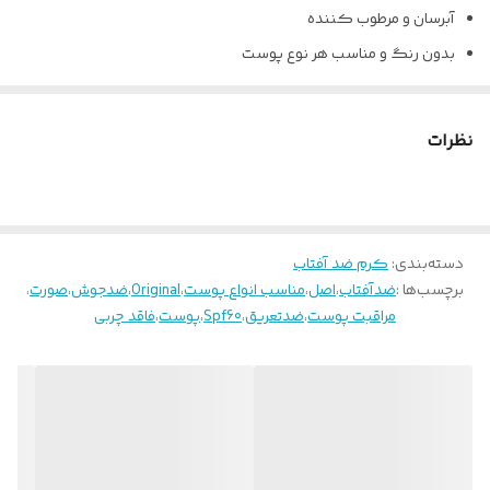
آبرسان و مرطوب کننده
بدون رنگ و مناسب هر نوع پوست
فاقد چربی و دارای ویتامین E-C-A
نرم کننده و سفید کننده
نظرات
130 میلی لیتر
دسته‌بندی
:
کرم ضد آفتاب
برچسب‌ها :
ضدآفتاب
،
اصل
،
مناسب انواع پوست
،
Original
،
ضدجوش
،
صورت
،
مراقبت پوست
،
ضدتعریق
،
Spf60
،
پوست
،
فاقد چربی