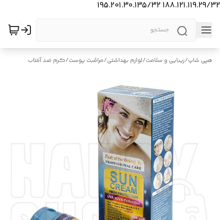
188.121.119.29/32 195.201.30.135/32
هپی شاپ
/
زیبایی و سلامت
/
لوازم بهداشتی
/
مراقبت پوست
/
کرم ضد آفتاب