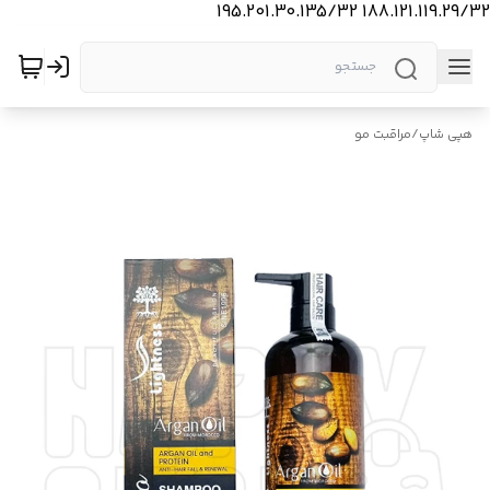
188.121.119.29/32 195.201.30.135/32
هپی شاپ
/
مراقبت مو