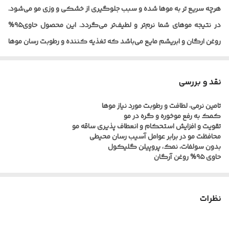
هرچه سریع تر به موها شده و سبب جلوگیری از خشکی و وزی مو می‌شود.
در نتیجه موهای شما نرم‌تر و لطیف‌تر می‌گردد. این محصول حاوی۹۵%
روغن ارگان و ابریشم مایع می‌باشد که تغذیه کننده و رطوبت رسان موها
بوده و سبب تقویت، ترمیم و درخشندگی موها می‌شود.
نقد و بررسی
شامپو لایتنس به عنوان یک عامل محافظت کننده و آنتی اکسیدان مو
تامین نرمی، لطافت و رطوبت مورد نیاز موها
عمل کرده و از طرف دیگر با تقویت کراتین مو، سبب افزایش استحکام و
کمک به رفع موخوره و گره در مو
احیا ساقه و ریشه مو می‌شود. استفاده روزانه از شامپو مو آرگان Lightness
تقویت و افزایش استحکام و انعطاف پذیری ساقه مو
محافظت مو در برابر عوامل آسیب رسان محیطی
سبب تقویت و درخشش مو , و همچنین جلوگیری از پیری پوست می‌شود.
بدون سولفات، نمک، پروپیلن گلیکول
حاوی ۹۵% روغن آرگان
روغن آرگان به دلیل داشتن خواص بیشمار، علیرغم قیمت بالا، امروزه کاربرد
زیادی در صنایع آرایشی و بهداشتی دارد. روغن آرگان سرشار از اسیدهای
نظرات
چرب ضروری و امگا-۹ می‌باشد که موجب تقویت مو شده و مو خوره را
درمان می‌کند. روغن آرگان به صورت طبیعی سرشار از ویتامین E،