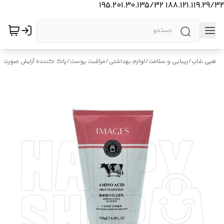
188.121.119.29/32 195.201.30.135/32
هپی شاپ
/
زیبایی و سلامت
/
لوازم بهداشتی
/
مراقبت پوست
/
پاک کننده آرایش صورت