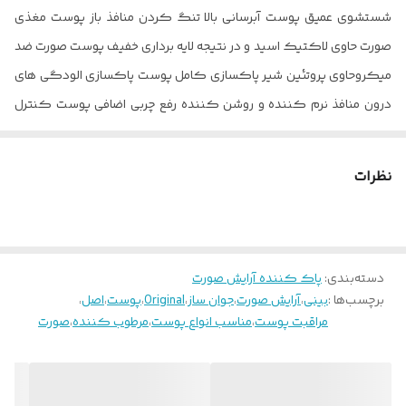
شستشوی عمیق پوست آبرسانی بالا تنگ کردن منافذ باز پوست مغذی
صورت حاوی لاکتیک اسید و در نتیجه لایه برداری خفیف پوست صورت ضد
میکروحاوی پروتئین شیر پاکسازی کامل پوست پاکسازی الودگی های
درون منافذ نرم کننده و روشن کننده رفع چربی اضافی پوست کنترل
کننده منافذ و ضد آکنه
نظرات
دسته‌بندی
:
پاک کننده آرایش صورت
برچسب‌ها :
بینی
،
آرایش صورت
،
جوان ساز
،
Original
،
پوست
،
اصل
،
مراقبت پوست
،
مناسب انواع پوست
،
مرطوب کننده
،
صورت