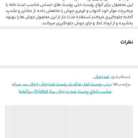
این محصول برای انواع پوست حتی پوست های حساس مناسب است که با
ترکیبات موثر خود التهاب و قرمزی جوش را کاهش داده، از تکثیر و تشدید
آکنه جلوگیری میکند.استفاده مدت دار از این محصول جوش ها را بهبود
بخشیده و از ایجاد لک و جای جوش جلوگیری میکند.
نظرات
دسته‌بندی
:
ضدجوش
برچسب‌ها :
بینی
،
پوست
،
اصل
،
مراقبت پوست
،
ضدجوش
،
جوش سر سیاه
،
مناسب انواع پوست
،
صورت
،
جوان ساز
،
Original
،
بیوآکوا