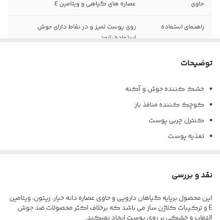
حاوی
عصاره های گیاهی و ویتامین E
راهنمای استفاده
روی پوست تمیز و در نقاط دارای جوش
استفاده شود
توضیحات
خشک کننده جوش و آکنه
کوچک کننده منافذ باز
کنترل چربی پوست
تغذیه پوست
مرطوب کننده
جلوگیری از لک و جای جوش
نقد و بررسی
روشن کننده و اصلاح رنگدانه
این محصول برپایه گیاهان دارویی و حاوی عصاره دانه خیار، زیتون، ویتامین
ضد التهاب و مناسب انواع پوست
E و ترکیبات کلاژن ساز می باشد که برخلاف اکثر محصولات ضد جوش
التهاب و خشکی بر روی پوست ایجاد نمیکند.