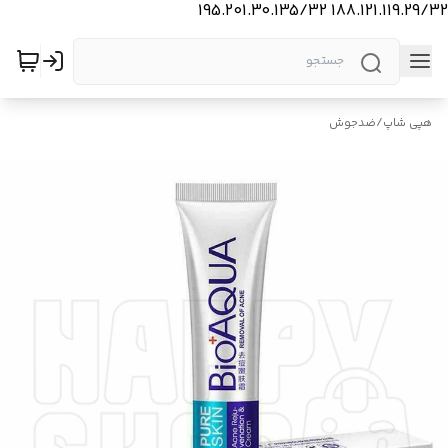
188.121.119.29/32 195.201.30.135/32
هپی شاپ
/
ضدجوش