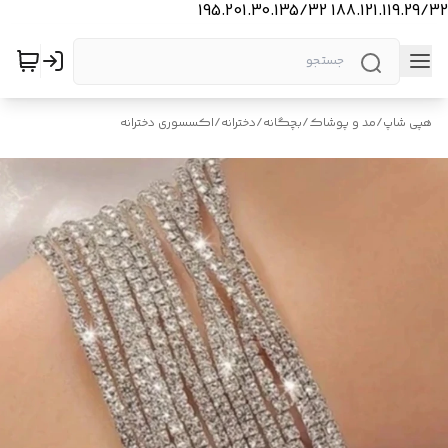
188.121.119.29/32 195.201.30.135/32
هپی شاپ
/
مد و پوشاک
/
بچگانه
/
دخترانه
/
اکسسوری دخترانه