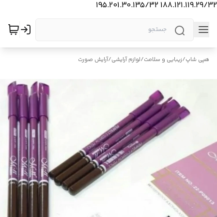
188.121.119.29/32 195.201.30.135/32
هپی شاپ
/
زیبایی و سلامت
/
لوازم آرایشی
/
آرایش صورت