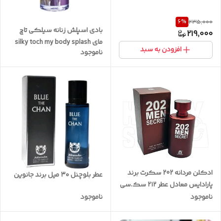
6
%
235,000
بادی اسپلش زنانه سیلکی تاچ
219,000
مای silky toch my body splash
افزودن به سبد
ناموجود
ادکلن مردانه 202 سکرت برند
عطر بلوچنل ۳۰ میل برند جانوین
پارادایس معادل عطر ۲۱۲ سک.سی
حجم 100 میل
ناموجود
ناموجود