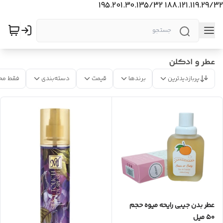
188.121.119.29/32 195.201.30.135/32
عطر و ادکلن
پربازدیدترین
برندها
قیمت
دسته‌بندی
فقط مح
عطر بدن جیبی رایحه میوه حجم
۵۰ میل