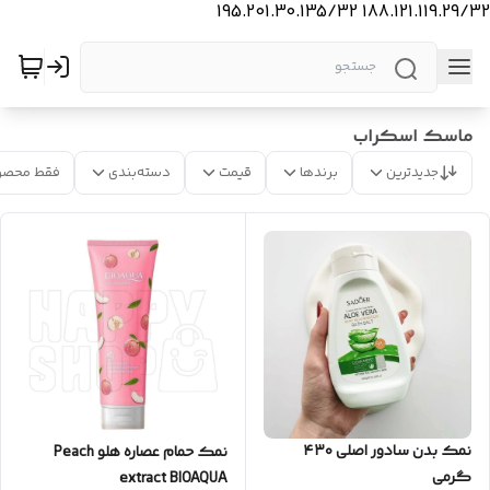
188.121.119.29/32 195.201.30.135/32
ماسک اسکراب
جدیدترین
برندها
قیمت
دسته‌بندی
فقط محصو
نمک بدن سادور اصلی ۴۳۰
نمک حمام عصاره هلو Peach
گرمی
extract BIOAQUA