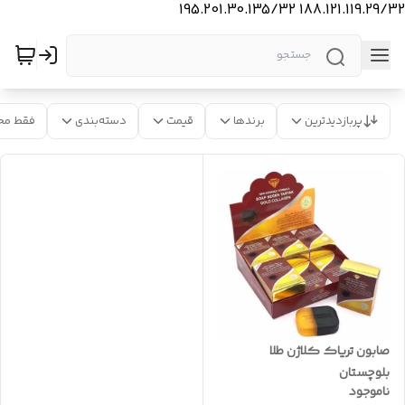
188.121.119.29/32 195.201.30.135/32
پربازدیدترین
برندها
قیمت
دسته‌بندی
فقط مح
صابون تریاک کلاژن طلا
بلوچستان
ناموجود