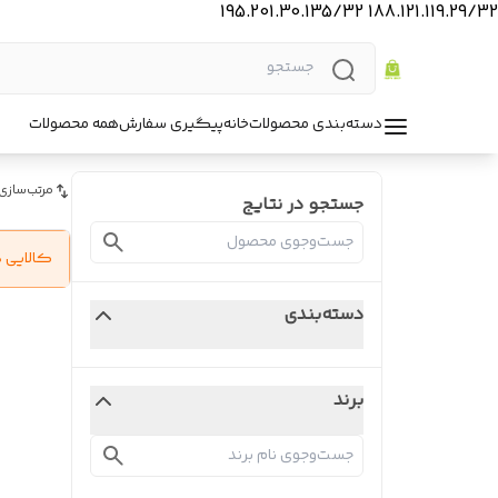
188.121.119.29/32 195.201.30.135/32
دسته‌بندی محصولات
خانه
پیگیری سفارش
همه محصولات
مرتب‌سازی
جستجو در نتایج
کالایی 
دسته‌بندی
برند