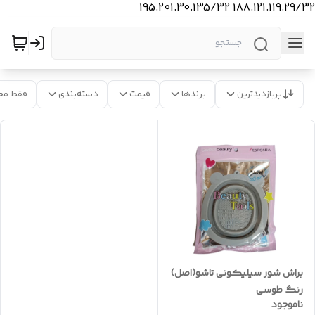
188.121.119.29/32 195.201.30.135/32
پربازدیدترین
برندها
قیمت
دسته‌بندی
فقط مح
براش شور سیلیکونی تاشو(اصل)
رنگ طوسی
ناموجود