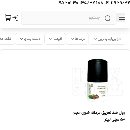
188.121.119.29/32 195.201.30.135/32
پربازدیدترین
برندها
قیمت
دسته‌بندی
فقط مح
رول ضد تعریق مردانه شون حجم
50 میلی لیتر