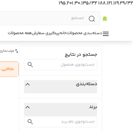
188.121.119.29/32 195.201.30.135/32
دسته‌بندی محصولات
خانه
پیگیری سفارش
همه محصولات
مرتب‌سازی
جستجو در نتایج
کالایی 
دسته‌بندی
برند