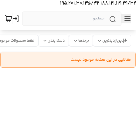
188.121.119.29/32 195.201.30.135/32
پربازدیدترین
برندها
دسته‌بندی
فقط محصولات موجود
کالایی در این صفحه موجود نیست