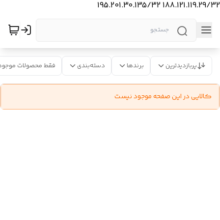
188.121.119.29/32 195.201.30.135/32
پربازدیدترین
برندها
دسته‌بندی
فقط محصولات موجود
کالایی در این صفحه موجود نیست