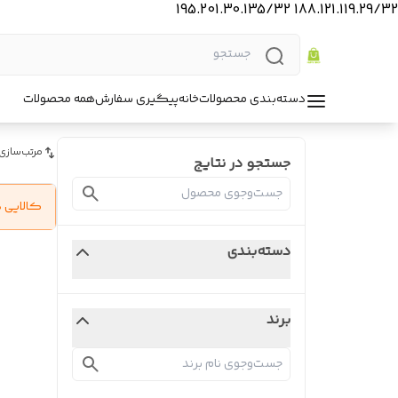
188.121.119.29/32 195.201.30.135/32
دسته‌بندی محصولات
خانه
پیگیری سفارش
همه محصولات
مرتب‌سازی
جستجو در نتایج
کالایی 
دسته‌بندی
برند