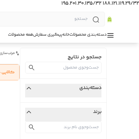
188.121.119.29/32 195.201.30.135/32
دسته‌بندی محصولات
خانه
پیگیری سفارش
همه محصولات
مرتب‌سازی
جستجو در نتایج
کالایی 
دسته‌بندی
برند