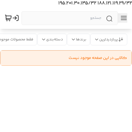
188.121.119.29/32 195.201.30.135/32
پربازدیدترین
برندها
دسته‌بندی
فقط محصولات موجود
کالایی در این صفحه موجود نیست