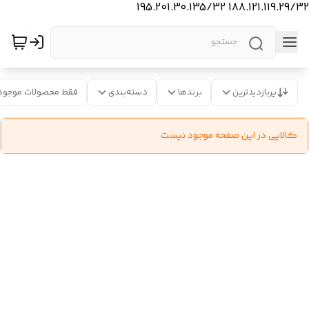
188.121.119.29/32 195.201.30.135/32
پربازدیدترین
برندها
دسته‌بندی
فقط محصولات موجود
کالایی در این صفحه موجود نیست