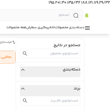
188.121.119.29/32 195.201.30.135/32
دسته‌بندی محصولات
خانه
پیگیری سفارش
همه محصولات
مرتب‌سازی
جستجو در نتایج
کالایی 
دسته‌بندی
برند