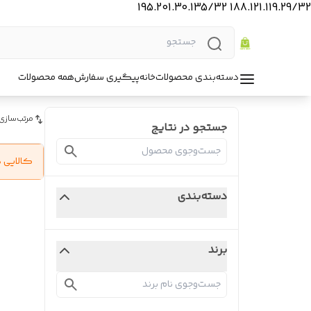
188.121.119.29/32 195.201.30.135/32
دسته‌بندی محصولات
خانه
پیگیری سفارش
همه محصولات
مرتب‌سازی
جستجو در نتایج
کالایی 
دسته‌بندی
برند