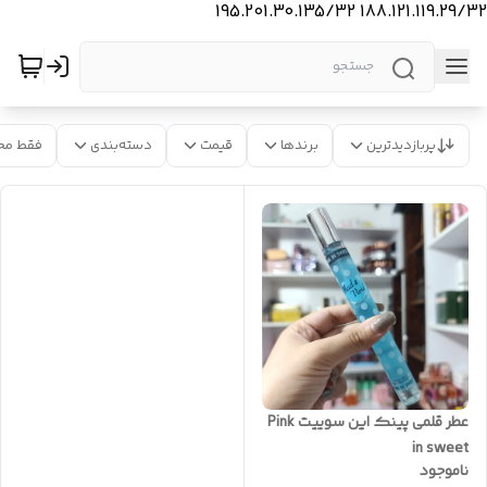
188.121.119.29/32 195.201.30.135/32
پربازدیدترین
برندها
قیمت
دسته‌بندی
فقط مح
عطر قلمی پینک این سوییت Pink
in sweet
ناموجود