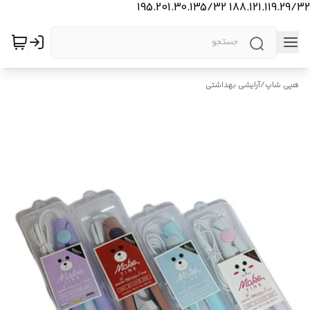
188.121.119.29/32 195.201.30.135/32
هپی شاپ
/
آرایشی بهداشتی